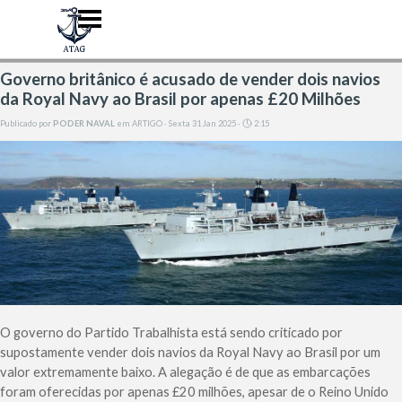
Ir para o conteúdo
Pular menu
Governo britânico é acusado de vender dois navios
da Royal Navy ao Brasil por apenas £20 Milhões
Publicado por
PODER NAVAL
em
ARTIGO
· Sexta 31 Jan 2025 ·
2:15
O governo do Partido Trabalhista está sendo criticado por
supostamente vender dois navios da Royal Navy ao Brasil por um
valor extremamente baixo. A alegação é de que as embarcações
foram oferecidas por apenas £20 milhões, apesar de o Reino Unido