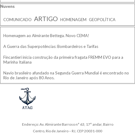
Pular bloco Nuvens
Nuvens
ARTIGO
COMUNICADO
HOMENAGEM
GEOPOLÍTICA
Pular bloco
Homenagem ao Almirante Bettega. Novo CEMA!
A Guerra das Superpotências: Bombardeiros e Tarifas
Fincantieri inicia construção da primeira fragata FREMM EVO para a
Marinha Italiana
Navio brasileiro afundado na Segunda Guerra Mundial é encontrado no
Rio de Janeiro após 80 Anos.
Endereço: Av. Almirante Barroso n° 63, 17° andar, Bairro
Centro, Rio de Janeiro – RJ, CEP 20031-000