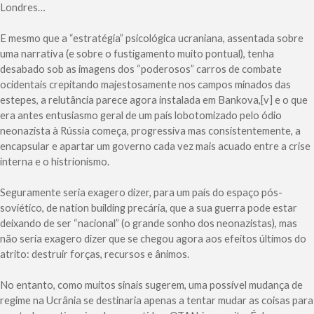
Londres…
E mesmo que a “estratégia” psicológica ucraniana, assentada sobre
uma narrativa (e sobre o fustigamento muito pontual), tenha
desabado sob as imagens dos “poderosos” carros de combate
ocidentais crepitando majestosamente nos campos minados das
estepes, a relutância parece agora instalada em Bankova,[v] e o que
era antes entusiasmo geral de um país lobotomizado pelo ódio
neonazista à Rússia começa, progressiva mas consistentemente, a
encapsular e apartar um governo cada vez mais acuado entre a crise
interna e o histrionismo.
Seguramente seria exagero dizer, para um país do espaço pós-
soviético, de nation building precária, que a sua guerra pode estar
deixando de ser “nacional” (o grande sonho dos neonazistas), mas
não seria exagero dizer que se chegou agora aos efeitos últimos do
atrito: destruir forças, recursos e ânimos.
No entanto, como muitos sinais sugerem, uma possível mudança de
regime na Ucrânia se destinaria apenas a tentar mudar as coisas para