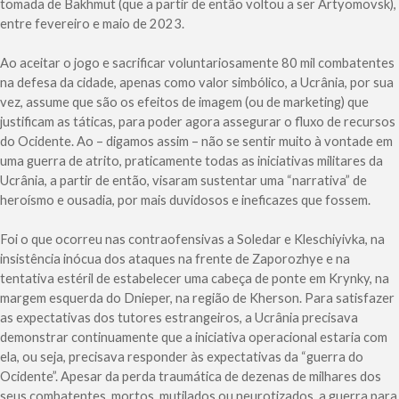
tomada de Bakhmut (que a partir de então voltou a ser Artyomovsk),
entre fevereiro e maio de 2023.
Ao aceitar o jogo e sacrificar voluntariosamente 80 mil combatentes
na defesa da cidade, apenas como valor simbólico, a Ucrânia, por sua
vez, assume que são os efeitos de imagem (ou de marketing) que
justificam as táticas, para poder agora assegurar o fluxo de recursos
do Ocidente. Ao – digamos assim – não se sentir muito à vontade em
uma guerra de atrito, praticamente todas as iniciativas militares da
Ucrânia, a partir de então, visaram sustentar uma “narrativa” de
heroísmo e ousadia, por mais duvidosos e ineficazes que fossem.
Foi o que ocorreu nas contraofensivas a Soledar e Kleschiyivka, na
insistência inócua dos ataques na frente de Zaporozhye e na
tentativa estéril de estabelecer uma cabeça de ponte em Krynky, na
margem esquerda do Dnieper, na região de Kherson. Para satisfazer
as expectativas dos tutores estrangeiros, a Ucrânia precisava
demonstrar continuamente que a iniciativa operacional estaria com
ela, ou seja, precisava responder às expectativas da “guerra do
Ocidente”. Apesar da perda traumática de dezenas de milhares dos
seus combatentes, mortos, mutilados ou neurotizados, a guerra para