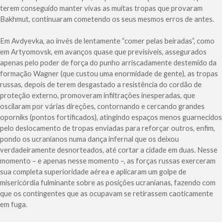
terem conseguido manter vivas as muitas tropas que provaram
Bakhmut, continuaram cometendo os seus mesmos erros de antes.
Em Avdyevka, ao invés de lentamente “comer pelas beiradas”, como
em Artyomovsk, em avanços quase que previsíveis, assegurados
apenas pelo poder de força do punho arriscadamente destemido da
formação Wagner (que custou uma enormidade de gente), as tropas
russas, depois de terem desgastado a resistência do cordão de
proteção externo, promoveram infiltrações inesperadas, que
oscilaram por várias direções, contornando e cercando grandes
oporniks (pontos fortificados), atingindo espaços menos guarnecidos
pelo deslocamento de tropas enviadas para reforçar outros, enfim,
pondo os ucranianos numa dança infernal que os deixou
verdadeiramente desnorteados, até cortar a cidade em duas. Nesse
momento – e apenas nesse momento –, as forças russas exerceram
sua completa superioridade aérea e aplicaram um golpe de
misericórdia fulminante sobre as posições ucranianas, fazendo com
que os contingentes que as ocupavam se retirassem caoticamente
em fuga.