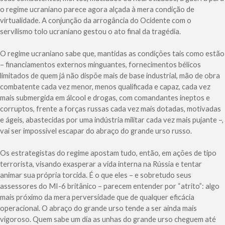
o regime ucraniano parece agora alçada à mera condição de
virtualidade. A conjunção da arrogância do Ocidente com o
servilismo tolo ucraniano gestou o ato final da tragédia.
O regime ucraniano sabe que, mantidas as condições tais como estão
– financiamentos externos minguantes, fornecimentos bélicos
limitados de quem já não dispõe mais de base industrial, mão de obra
combatente cada vez menor, menos qualificada e capaz, cada vez
mais submergida em álcool e drogas, com comandantes ineptos e
corruptos, frente a forças russas cada vez mais dotadas, motivadas
e ágeis, abastecidas por uma indústria militar cada vez mais pujante –,
vai ser impossível escapar do abraço do grande urso russo.
Os estrategistas do regime apostam tudo, então, em ações de tipo
terrorista, visando exasperar a vida interna na Rússia e tentar
animar sua própria torcida. É o que eles – e sobretudo seus
assessores do MI-6 britânico – parecem entender por “atrito”: algo
mais próximo da mera perversidade que de qualquer eficácia
operacional. O abraço do grande urso tende a ser ainda mais
vigoroso. Quem sabe um dia as unhas do grande urso cheguem até