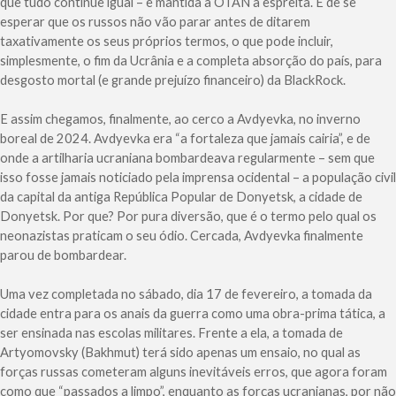
que tudo continue igual – e mantida a OTAN à espreita. É de se
esperar que os russos não vão parar antes de ditarem
taxativamente os seus próprios termos, o que pode incluir,
simplesmente, o fim da Ucrânia e a completa absorção do país, para
desgosto mortal (e grande prejuízo financeiro) da BlackRock.
E assim chegamos, finalmente, ao cerco a Avdyevka, no inverno
boreal de 2024. Avdyevka era “a fortaleza que jamais cairia”, e de
onde a artilharia ucraniana bombardeava regularmente – sem que
isso fosse jamais noticiado pela imprensa ocidental – a população civil
da capital da antiga República Popular de Donyetsk, a cidade de
Donyetsk. Por que? Por pura diversão, que é o termo pelo qual os
neonazistas praticam o seu ódio. Cercada, Avdyevka finalmente
parou de bombardear.
Uma vez completada no sábado, dia 17 de fevereiro, a tomada da
cidade entra para os anais da guerra como uma obra-prima tática, a
ser ensinada nas escolas militares. Frente a ela, a tomada de
Artyomovsky (Bakhmut) terá sido apenas um ensaio, no qual as
forças russas cometeram alguns inevitáveis erros, que agora foram
como que “passados a limpo”, enquanto as forças ucranianas, por não