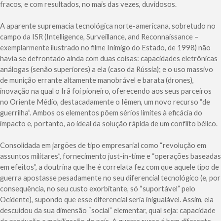
fracos, e com resultados, no mais das vezes, duvidosos.
A aparente supremacia tecnológica norte-americana, sobretudo no
campo da ISR (Intelligence, Surveillance, and Reconnaissance –
exemplarmente ilustrado no filme Inimigo do Estado, de 1998) não
havia se defrontado ainda com duas coisas: capacidades eletrônicas
análogas (senão superiores) a ela (caso da Rússia); e o uso massivo
de munição errante altamente manobrável e barata (drones),
inovação na qual o Irã foi pioneiro, oferecendo aos seus parceiros
no Oriente Médio, destacadamente o Iêmen, um novo recurso “de
guerrilha”. Ambos os elementos põem sérios limites à eficácia do
impacto e, portanto, ao ideal da solução rápida de um conflito bélico.
Consolidada em jargões de tipo empresarial como “revolução em
assuntos militares”, fornecimento just-in-time e “operações baseadas
em efeitos”, a doutrina que lhe é correlata fez com que aquele tipo de
guerra apostasse pesadamente no seu diferencial tecnológico (e, por
consequência, no seu custo exorbitante, só “suportável” pelo
Ocidente), supondo que esse diferencial seria inigualável. Assim, ela
descuidou da sua dimensão “social” elementar, qual seja: capacidade