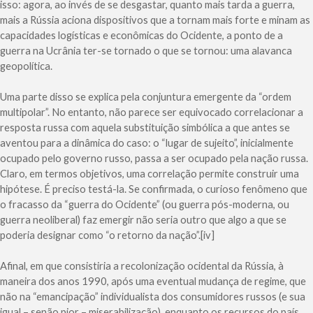
isso: agora, ao invés de se desgastar, quanto mais tarda a guerra,
mais a Rússia aciona dispositivos que a tornam mais forte e minam as
capacidades logísticas e econômicas do Ocidente, a ponto de a
guerra na Ucrânia ter-se tornado o que se tornou: uma alavanca
geopolítica.
Uma parte disso se explica pela conjuntura emergente da “ordem
multipolar”. No entanto, não parece ser equivocado correlacionar a
resposta russa com aquela substituição simbólica a que antes se
aventou para a dinâmica do caso: o “lugar de sujeito”, inicialmente
ocupado pelo governo russo, passa a ser ocupado pela nação russa.
Claro, em termos objetivos, uma correlação permite construir uma
hipótese. É preciso testá-la. Se confirmada, o curioso fenômeno que
o fracasso da “guerra do Ocidente” (ou guerra pós-moderna, ou
guerra neoliberal) faz emergir não seria outro que algo a que se
poderia designar como “o retorno da nação”.[iv]
Afinal, em que consistiria a recolonização ocidental da Rússia, à
maneira dos anos 1990, após uma eventual mudança de regime, que
não na “emancipação” individualista dos consumidores russos (e sua
igual – senão pior – miserabilização), enquanto os recursos do país