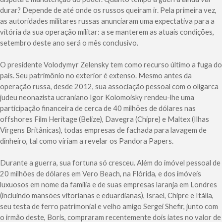
durar? Depende de até onde os russos queiram ir. Pela primeira vez,
as autoridades militares russas anunciaram uma expectativa para a
vitória da sua operação militar: a se manterem as atuais condições,
setembro deste ano será o mês conclusivo.
O presidente Volodymyr Zelensky tem como recurso último a fuga do
país. Seu patrimônio no exterior é extenso. Mesmo antes da
operação russa, desde 2012, sua associação pessoal com o oligarca
judeu neonazista ucraniano Igor Kolomoisky rendeu-lhe uma
participação financeira de cerca de 40 milhões de dólares nas
offshores Film Heritage (Belize), Davegra (Chipre) e Maltex (Ilhas
Virgens Britânicas), todas empresas de fachada para lavagem de
dinheiro, tal como viriam a revelar os Pandora Papers.
Durante a guerra, sua fortuna só cresceu. Além do imóvel pessoal de
20 milhões de dólares em Vero Beach, na Flórida, e dos imóveis
luxuosos em nome da família e de suas empresas laranja em Londres
(incluindo mansões vitorianas e eduardianas), Israel, Chipre e Itália,
seu testa de ferro patrimonial e velho amigo Sergei Shefir, junto com
o irmão deste, Boris, compraram recentemente dois iates no valor de