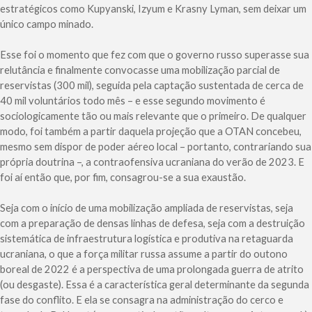
estratégicos como Kupyanski, Izyum e Krasny Lyman, sem deixar um
único campo minado.
Esse foi o momento que fez com que o governo russo superasse sua
relutância e finalmente convocasse uma mobilização parcial de
reservistas (300 mil), seguida pela captação sustentada de cerca de
40 mil voluntários todo mês – e esse segundo movimento é
sociologicamente tão ou mais relevante que o primeiro. De qualquer
modo, foi também a partir daquela projeção que a OTAN concebeu,
mesmo sem dispor de poder aéreo local – portanto, contrariando sua
própria doutrina –, a contraofensiva ucraniana do verão de 2023. E
foi aí então que, por fim, consagrou-se a sua exaustão.
Seja com o início de uma mobilização ampliada de reservistas, seja
com a preparação de densas linhas de defesa, seja com a destruição
sistemática de infraestrutura logística e produtiva na retaguarda
ucraniana, o que a força militar russa assume a partir do outono
boreal de 2022 é a perspectiva de uma prolongada guerra de atrito
(ou desgaste). Essa é a característica geral determinante da segunda
fase do conflito. E ela se consagra na administração do cerco e