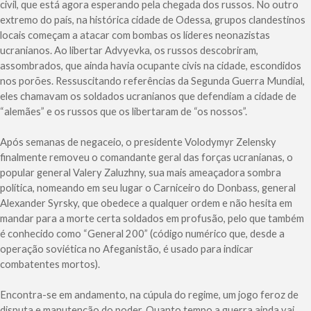
civil, que está agora esperando pela chegada dos russos. No outro
extremo do país, na histórica cidade de Odessa, grupos clandestinos
locais começam a atacar com bombas os líderes neonazistas
ucranianos. Ao libertar Advyevka, os russos descobriram,
assombrados, que ainda havia ocupante civis na cidade, escondidos
nos porões. Ressuscitando referências da Segunda Guerra Mundial,
eles chamavam os soldados ucranianos que defendiam a cidade de
“alemães” e os russos que os libertaram de “os nossos”.
Após semanas de negaceio, o presidente Volodymyr Zelensky
finalmente removeu o comandante geral das forças ucranianas, o
popular general Valery Zaluzhny, sua mais ameaçadora sombra
política, nomeando em seu lugar o Carniceiro do Donbass, general
Alexander Syrsky, que obedece a qualquer ordem e não hesita em
mandar para a morte certa soldados em profusão, pelo que também
é conhecido como “General 200” (código numérico que, desde a
operação soviética no Afeganistão, é usado para indicar
combatentes mortos).
Encontra-se em andamento, na cúpula do regime, um jogo feroz de
disputa e manutenção do poder. Quanto tempo a guerra ainda vai