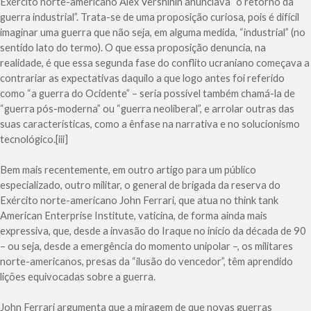
Exército norte-americano Alex Vershinin anunciava “o retorno da
guerra industrial”. Trata-se de uma proposição curiosa, pois é difícil
imaginar uma guerra que não seja, em alguma medida, “industrial” (no
sentido lato do termo). O que essa proposição denuncia, na
realidade, é que essa segunda fase do conflito ucraniano começava a
contrariar as expectativas daquilo a que logo antes foi referido
como “a guerra do Ocidente” – seria possível também chamá-la de
“guerra pós-moderna” ou “guerra neoliberal”, e arrolar outras das
suas características, como a ênfase na narrativa e no solucionismo
tecnológico.[iii]
Bem mais recentemente, em outro artigo para um público
especializado, outro militar, o general de brigada da reserva do
Exército norte-americano John Ferrari, que atua no think tank
American Enterprise Institute, vaticina, de forma ainda mais
expressiva, que, desde a invasão do Iraque no início da década de 90
– ou seja, desde a emergência do momento unipolar –, os militares
norte-americanos, presas da “ilusão do vencedor”, têm aprendido
lições equivocadas sobre a guerra.
John Ferrari argumenta que a miragem de que novas guerras