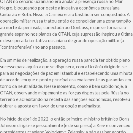
OTAN no cenário ucraniano era anular a presença russa no Mar
Negro, bloqueando por oeste a iniciativa econômica eurasiana
Cinturão e Rota. Nisso, a Criméia era o bastião a ser conquistado. A
operação militar russa tratou então de consolidar uma zona tampão
ao norte da península, conectada ao Donbass, e que se tornaria o
grande espinho nos planos da OTAN, cuja supressão inspirou a última
e desesperada tentativa ucraniana de grande operação militar (a
“contraofensiva”) no ano passado.
Em um mês de realização, a operação russa parecia ter obtido pleno
sucesso para aquilo a que se dispusera, com a Ucrânia dirigindo-se
para as negociações de paz em Istambul e estabelecendo uma minuta
de acordo, em que o ponto principal era exatamente as garantias em
torno da neutralidade. Nesse momento, como é bem sabido hoje, a
OTAN, observando miopemente as forças dispostas pela Rússia no
terreno e acreditando na receita das sanções econômicas, resolveu
dobrar a aposta em favor de uma opção maximalista.
No início de abril de 2022, o então primeiro-ministro britânico Boris
Johnson dirigiu-se pessoalmente (e de surpresa) a Kiev e convenceu
o presidente ucraniano Volodymyr Zelensky a não assinar acordo