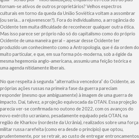
tornam-se ativos de outros proprietários? Velhos espectros
culturais em torno da queda da União Soviética voltam a assombrar
(ou seria… a rejuvenescer?). Fora do individualismo, a arrogância do
Ocidente tem muita dificuldade de reconhecer qualquer outra ética.
Mas isso parece ser próprio não só do capitalismo como do próprio
Ocidente de uma maneira geral – apesar desse Ocidente ter
produzido um conhecimento como a Antropologia, que é da ordem do
muito particular, e que, em sua forma pós-moderna, sob a égide da
mesma hegemonia anglo-americana, assumiu uma feição teórica e
uma agenda nitidamente liberais.
No que respeita à segunda “alternativa vencedora” do Ocidente, as
próprias ações russas na primeira fase da guerra pareciam
responder (mesmo que ambiguamente) à imagem de uma guerra de
impacto. Daí, talvez, a projeção equivocada da OTAN. Essa projeção
parecia ver-se confirmada no outono de 2022, com os avanços do
novo exército ucraniano, pesadamente equipado pela OTAN, na
região de Kharkov (nordeste da Ucrânia), realizados sobre uma força
militar russa rarefeita (como era desde o princípio) que optou,
prudentemente, por se retrair, ao custo de entregar entroncamentos