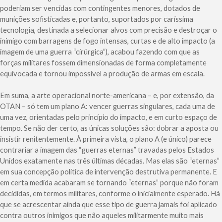
poderiam ser vencidas com contingentes menores, dotados de
munições sofisticadas e, portanto, suportados por caríssima
tecnologia, destinada a selecionar alvos com precisão e destroçar o
inimigo com barragens de fogo intensas, curtas e de alto impacto (a
imagem de uma guerra “cirúrgica”), acabou fazendo com que as
forças militares fossem dimensionadas de forma completamente
equivocada e tornou impossível a produção de armas em escala.
Em suma, a arte operacional norte-americana – e, por extensão, da
OTAN – só tem um plano A: vencer guerras singulares, cada uma de
uma vez, orientadas pelo princípio do impacto, e em curto espaço de
tempo. Se não der certo, as únicas soluções são: dobrar a aposta ou
insistir renitentemente. À primeira vista, o plano A (e único) parece
contrariar a imagem das “guerras eternas” travadas pelos Estados
Unidos exatamente nas três últimas décadas. Mas elas são “eternas”
em sua concepção política de intervenção destrutiva permanente. E
em certa medida acabaram se tornando “eternas” porque não foram
decididas, em termos militares, conforme o inicialmente esperado. Há
que se acrescentar ainda que esse tipo de guerra jamais foi aplicado
contra outros inimigos que não aqueles militarmente muito mais