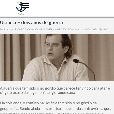
Ir para o conteúdo
Pular menu
Ucrânia – dois anos de guerra
Publicado por
RICARDO CAVALCANTI-SCHIEL
em
GEOPOLÍTICA
· Segunda 26 Fev 2024 ·
28:45
A guerra que tem sido o nó górdio que parece ter vindo para atar e
cingir o ocaso da hegemonia anglo-americana
Há dois anos, o conflito na Ucrânia tem sido o nó górdio da
geopolítica. Sendo ainda mais preciso – apesar da controvérsia que,