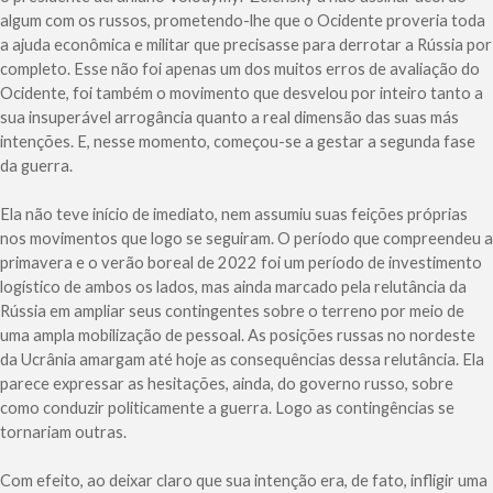
algum com os russos, prometendo-lhe que o Ocidente proveria toda
a ajuda econômica e militar que precisasse para derrotar a Rússia por
completo. Esse não foi apenas um dos muitos erros de avaliação do
Ocidente, foi também o movimento que desvelou por inteiro tanto a
sua insuperável arrogância quanto a real dimensão das suas más
intenções. E, nesse momento, começou-se a gestar a segunda fase
da guerra.
Ela não teve início de imediato, nem assumiu suas feições próprias
nos movimentos que logo se seguiram. O período que compreendeu a
primavera e o verão boreal de 2022 foi um período de investimento
logístico de ambos os lados, mas ainda marcado pela relutância da
Rússia em ampliar seus contingentes sobre o terreno por meio de
uma ampla mobilização de pessoal. As posições russas no nordeste
da Ucrânia amargam até hoje as consequências dessa relutância. Ela
parece expressar as hesitações, ainda, do governo russo, sobre
como conduzir politicamente a guerra. Logo as contingências se
tornariam outras.
Com efeito, ao deixar claro que sua intenção era, de fato, infligir uma