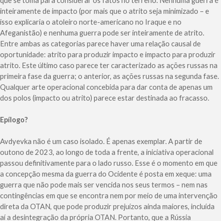
que se toma para considerar os fatos no terreno. Nenhuma guerra é
inteiramente de impacto (por mais que o atrito seja minimizado – e
isso explicaria o atoleiro norte-americano no Iraque e no
Afeganistão) e nenhuma guerra pode ser inteiramente de atrito.
Entre ambas as categorias parece haver uma relação causal de
oportunidade: atrito para produzir impacto e impacto para produzir
atrito. Este último caso parece ter caracterizado as ações russas na
primeira fase da guerra; o anterior, as ações russas na segunda fase.
Qualquer arte operacional concebida para dar conta de apenas um
dos polos (impacto ou atrito) parece estar destinada ao fracasso.
Epílogo?
Avdyevka não é um caso isolado. É apenas exemplar. A partir de
outono de 2023, ao longo de toda a frente, a iniciativa operacional
passou definitivamente para o lado russo. Esse é o momento em que
a concepção mesma da guerra do Ocidente é posta em xeque: uma
guerra que não pode mais ser vencida nos seus termos – nem nas
contingências em que se encontra nem por meio de uma intervenção
direta da OTAN, que pode produzir prejuízos ainda maiores, incluída
aí a desintegração da própria OTAN. Portanto, que a Rússia