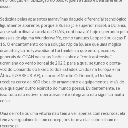
de produção e mobilização do país. A guerra russa é bem diferente
disso.
Seduzida pelas aparentes maravilhas daquele diferencial tecnológico
(igualmente aparente, porque a Rússia já é superior nisso), a Ucrânia,
ao se subordinar à tutela da OTAN, continua até hoje esperando pelo
messias de alguma Wunderwaffe, como tanques Leopard ou caças F-
16. O encantamento com a solução rápida (quase que uma mágica
dramatúrgica hollywoodiana) foi também o que entorpeceu os
generais da OTAN nas suas ilusões sobre a “contraofensiva”
ucraniana do verão boreal de 2023, para a qual, segundo o porta-
voz do Comando do Exército dos Estados Unidos na Europa e na
África (USAREUR-AF), o coronel Martin O’Donnell, a Ucrânia
recebeu cerca de 600 tipos de armamento e equipamentos, mais do
que qualquer outro exército do mundo possui. Evidentemente, se
isso tudo não estiver operativamente integrado não significa muita
coisa.
Uma derrota ou uma vitória não tem a ver apenas com recursos; ela
tem a ver igualmente com concepções (que a elas subordinam os
recursos).