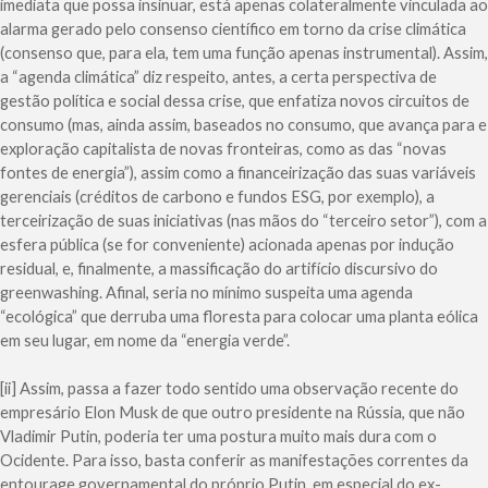
imediata que possa insinuar, está apenas colateralmente vinculada ao
alarma gerado pelo consenso científico em torno da crise climática
(consenso que, para ela, tem uma função apenas instrumental). Assim,
a “agenda climática” diz respeito, antes, a certa perspectiva de
gestão política e social dessa crise, que enfatiza novos circuitos de
consumo (mas, ainda assim, baseados no consumo, que avança para e
exploração capitalista de novas fronteiras, como as das “novas
fontes de energia”), assim como a financeirização das suas variáveis
gerenciais (créditos de carbono e fundos ESG, por exemplo), a
terceirização de suas iniciativas (nas mãos do “terceiro setor”), com a
esfera pública (se for conveniente) acionada apenas por indução
residual, e, finalmente, a massificação do artifício discursivo do
greenwashing. Afinal, seria no mínimo suspeita uma agenda
“ecológica” que derruba uma floresta para colocar uma planta eólica
em seu lugar, em nome da “energia verde”.
[ii] Assim, passa a fazer todo sentido uma observação recente do
empresário Elon Musk de que outro presidente na Rússia, que não
Vladimir Putin, poderia ter uma postura muito mais dura com o
Ocidente. Para isso, basta conferir as manifestações correntes da
entourage governamental do próprio Putin, em especial do ex-