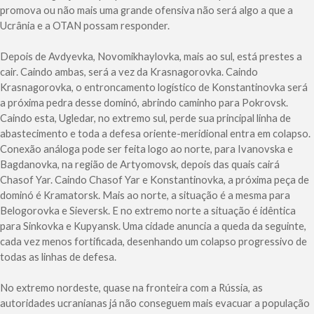
promova ou não mais uma grande ofensiva não será algo a que a
Ucrânia e a OTAN possam responder.
Depois de Avdyevka, Novomikhaylovka, mais ao sul, está prestes a
cair. Caindo ambas, será a vez da Krasnagorovka. Caindo
Krasnagorovka, o entroncamento logístico de Konstantinovka será
a próxima pedra desse dominó, abrindo caminho para Pokrovsk.
Caindo esta, Ugledar, no extremo sul, perde sua principal linha de
abastecimento e toda a defesa oriente-meridional entra em colapso.
Conexão análoga pode ser feita logo ao norte, para Ivanovska e
Bagdanovka, na região de Artyomovsk, depois das quais cairá
Chasof Yar. Caindo Chasof Yar e Konstantinovka, a próxima peça de
dominó é Kramatorsk. Mais ao norte, a situação é a mesma para
Belogorovka e Sieversk. E no extremo norte a situação é idêntica
para Sinkovka e Kupyansk. Uma cidade anuncia a queda da seguinte,
cada vez menos fortificada, desenhando um colapso progressivo de
todas as linhas de defesa.
No extremo nordeste, quase na fronteira com a Rússia, as
autoridades ucranianas já não conseguem mais evacuar a população