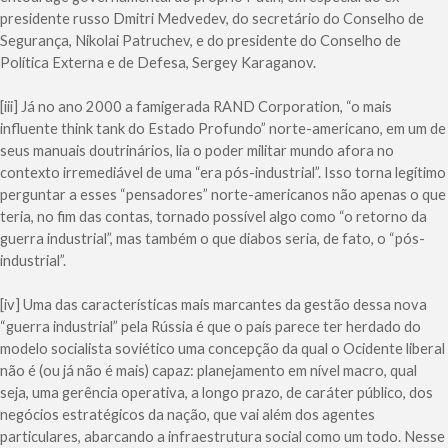
presidente russo Dmitri Medvedev, do secretário do Conselho de
Segurança, Nikolai Patruchev, e do presidente do Conselho de
Política Externa e de Defesa, Sergey Karaganov.
[iii] Já no ano 2000 a famigerada RAND Corporation, “o mais
influente think tank do Estado Profundo” norte-americano, em um de
seus manuais doutrinários, lia o poder militar mundo afora no
contexto irremediável de uma “era pós-industrial”. Isso torna legítimo
perguntar a esses “pensadores” norte-americanos não apenas o que
teria, no fim das contas, tornado possível algo como “o retorno da
guerra industrial”, mas também o que diabos seria, de fato, o “pós-
industrial”.
[iv] Uma das características mais marcantes da gestão dessa nova
“guerra industrial” pela Rússia é que o país parece ter herdado do
modelo socialista soviético uma concepção da qual o Ocidente liberal
não é (ou já não é mais) capaz: planejamento em nível macro, qual
seja, uma gerência operativa, a longo prazo, de caráter público, dos
negócios estratégicos da nação, que vai além dos agentes
particulares, abarcando a infraestrutura social como um todo. Nesse