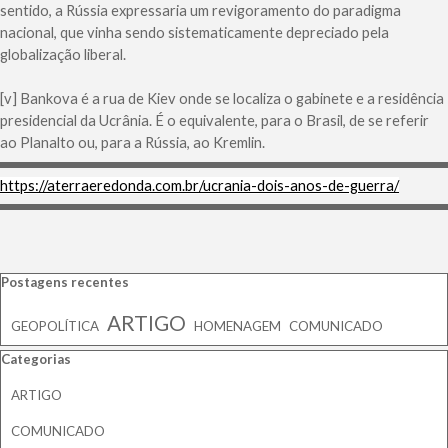
sentido, a Rússia expressaria um revigoramento do paradigma
nacional, que vinha sendo sistematicamente depreciado pela
globalização liberal.
[v] Bankova é a rua de Kiev onde se localiza o gabinete e a residência
presidencial da Ucrânia. É o equivalente, para o Brasil, de se referir
ao Planalto ou, para a Rússia, ao Kremlin.
https://aterraeredonda.com.br/ucrania-dois-anos-de-guerra/
Pular bloco Postagens recentes
Postagens recentes
ARTIGO
GEOPOLÍTICA
HOMENAGEM
COMUNICADO
Pular bloco Categorias
Categorias
ARTIGO
COMUNICADO