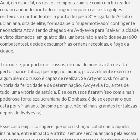
Aqui, em especial, os russos comportaram-se como um boxeador
cubano andando por todo o ringue enquanto assesta golpes
certeiros e contundentes, a ponto de que a 3ª Brigada de Assalto
ucraniana, dita de elite, formada pelo “supermotivado” contingente
neonazista Azov, tendo chegado em Avdyevka para “salvar” a cidade
e visto dizimados, em quatro dias, um batalhão e meio dos seus (600
combatentes), decide descumprir as ordens recebidas, e foge da
cidade.
Tratou-se, por parte dos russos, de uma demonstração de alta
performance tática, que hoje, no mundo, provavelmente exército
algum além do russo é capaz de realizar. Se Artyomovsk foi uma
vitória da ferocidade e da determinação, Avdyevka foi, antes de
tudo, uma vitória da astúcia. E se os russos fizaram isso com a mais
poderosa fortaleza ucraniana do Donbass, é de se esperar o que
está por vir adiante (mesmo porque, não há mais grandes fortalezas
depois de Avdyevka).
Esse caso empírico sugere que uma distinção cabal como aquela
insinuada, entre impacto e atrito, sempre será nuançada pela escala