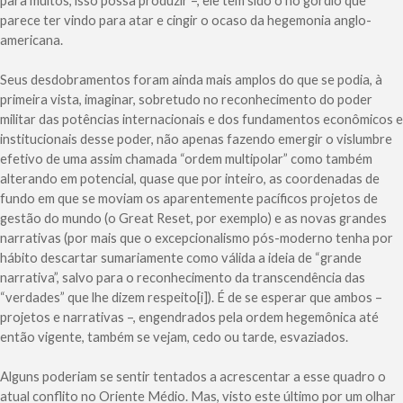
para muitos, isso possa produzir –, ele tem sido o nó górdio que
parece ter vindo para atar e cingir o ocaso da hegemonia anglo-
americana.
Seus desdobramentos foram ainda mais amplos do que se podia, à
primeira vista, imaginar, sobretudo no reconhecimento do poder
militar das potências internacionais e dos fundamentos econômicos e
institucionais desse poder, não apenas fazendo emergir o vislumbre
efetivo de uma assim chamada “ordem multipolar” como também
alterando em potencial, quase que por inteiro, as coordenadas de
fundo em que se moviam os aparentemente pacíficos projetos de
gestão do mundo (o Great Reset, por exemplo) e as novas grandes
narrativas (por mais que o excepcionalismo pós-moderno tenha por
hábito descartar sumariamente como válida a ideia de “grande
narrativa”, salvo para o reconhecimento da transcendência das
“verdades” que lhe dizem respeito[i]). É de se esperar que ambos –
projetos e narrativas –, engendrados pela ordem hegemônica até
então vigente, também se vejam, cedo ou tarde, esvaziados.
Alguns poderiam se sentir tentados a acrescentar a esse quadro o
atual conflito no Oriente Médio. Mas, visto este último por um olhar