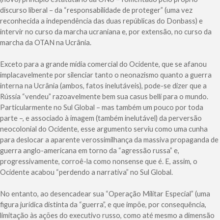
discurso liberal – da “responsabilidade de proteger” (uma vez
reconhecida a independência das duas repúblicas do Donbass) e
intervir no curso da marcha ucraniana e, por extensão, no curso da
marcha da OTAN na Ucrânia.
Exceto para a grande mídia comercial do Ocidente, que se afanou
implacavelmente por silenciar tanto o neonazismo quanto a guerra
interna na Ucrânia (ambos, fatos inelutáveis), pode-se dizer que a
Rússia “vendeu” razoavelmente bem sua casus belli para o mundo.
Particularmente no Sul Global – mas também um pouco por toda
parte –, e associado à imagem (também inelutável) da perversão
neocolonial do Ocidente, esse argumento serviu como uma cunha
para deslocar a aparente verossimilhança da massiva propaganda de
guerra anglo-americana em torno da “agressão russa” e,
progressivamente, corroê-la como nonsense que é. E, assim, o
Ocidente acabou “perdendo a narrativa” no Sul Global.
No entanto, ao desencadear sua “Operação Militar Especial” (uma
figura jurídica distinta da “guerra”, e que impõe, por consequência,
limitação às ações do executivo russo, como até mesmo a dimensão