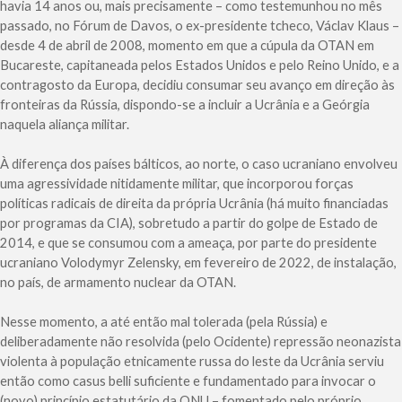
havia 14 anos ou, mais precisamente – como testemunhou no mês
passado, no Fórum de Davos, o ex-presidente tcheco, Václav Klaus –
desde 4 de abril de 2008, momento em que a cúpula da OTAN em
Bucareste, capitaneada pelos Estados Unidos e pelo Reino Unido, e a
contragosto da Europa, decidiu consumar seu avanço em direção às
fronteiras da Rússia, dispondo-se a incluir a Ucrânia e a Geórgia
naquela aliança militar.
À diferença dos países bálticos, ao norte, o caso ucraniano envolveu
uma agressividade nitidamente militar, que incorporou forças
políticas radicais de direita da própria Ucrânia (há muito financiadas
por programas da CIA), sobretudo a partir do golpe de Estado de
2014, e que se consumou com a ameaça, por parte do presidente
ucraniano Volodymyr Zelensky, em fevereiro de 2022, de instalação,
no país, de armamento nuclear da OTAN.
Nesse momento, a até então mal tolerada (pela Rússia) e
deliberadamente não resolvida (pelo Ocidente) repressão neonazista
violenta à população etnicamente russa do leste da Ucrânia serviu
então como casus belli suficiente e fundamentado para invocar o
(novo) princípio estatutário da ONU – fomentado pelo próprio