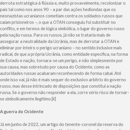
derrota estratégica à Rússia e, muito provavelmente, recolonizar o
país tal como nos anos 90 – a par das ações hediondas que os
neonazistas ucranianos cometiam contra os soldados russos que
caíam prisioneiros –, o que a OTAN conseguiu foi substituir no
conflito, e em termos de lógica simbólica, o lugar do governo russo
pela nação russa. Para os russos, já não se trataria mais de
assegurar a neutralidade da Ucrânia, mas de derrotar a OTAN e
eliminar por inteiro o perigo ucraniano – no sentido inclusive mais
radical, de que a própria Ucrânia, como entidade específica, na forma
de Estado e nação, tornara-se um perigo, e não simplesmente por
sua causa, mas sobretudo por causa do Ocidente, como as
autoridades russas acabaram reconhecendo de forma cabal. Até
onde isso vai, já não é mais sequer do exclusivo arbítrio do governo
russo, mas desse intrincado de disposições que constitui a nação
russa. Se o governo não responder a ela, corre sério risco de tornar-
se simbolicamente ilegítimo.[ii]
A guerra do Ocidente
Já em junho de 2022, um artigo do tenente-coronel da reserva do