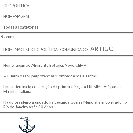
GEOPOLÍTICA
HOMENAGEM
Todas as categorias
Pular bloco Nuvens
Nuvens
ARTIGO
HOMENAGEM
GEOPOLÍTICA
COMUNICADO
Pular bloco
Homenagem ao Almirante Bettega. Novo CEMA!
A Guerra das Superpotências: Bombardeiros e Tarifas
Fincantieri inicia construção da primeira fragata FREMM EVO para a
Marinha Italiana
Navio brasileiro afundado na Segunda Guerra Mundial é encontrado no
Rio de Janeiro após 80 Anos.